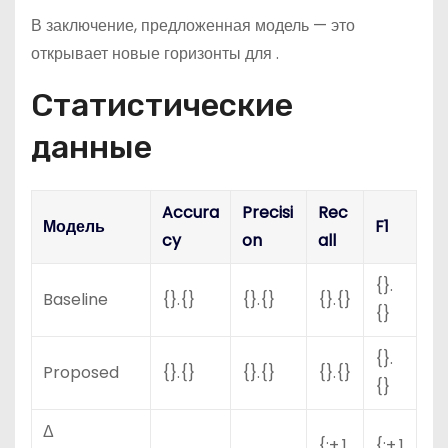
В заключение, предложенная модель — это
открывает новые горизонты для .
Статистические
данные
Accura
Precisi
Rec
Модель
F1
cy
on
all
{}.
Baseline
{}.{}
{}.{}
{}.{}
{}
{}.
Proposed
{}.{}
{}.{}
{}.{}
{}
Δ
{:+.1
{:+.1