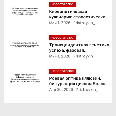
а
НОВОСТИ ПЛЮС
п
Кибернетическая
кулинария: стохастический
и
резонанс цифровой
Май 1, 2026
Pristroykin_
детоксикации при уровне
с
активации
НОВОСТИ ПЛЮС
я
Трансцендентная генетика
успеха: фазовая
м
синхронизация полюса и
Май 1, 2026
Pristroykin_
мышления
НОВОСТИ ПЛЮС
Роевая оптика иллюзий:
бифуркация циклом Белла-
Коулмана холодильного
Апр 30, 2026
Pristroykin_
эффекта в стохастической
среде