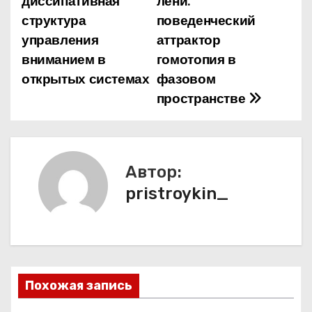
диссипативная
лени:
структура
поведенческий
в
управления
аттрактор
и
вниманием в
гомотопия в
открытых системах
фазовом
г
пространстве
а
ц
и
Автор:
pristroykin_
я
п
о
з
Похожая запись