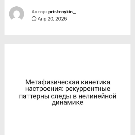
о
м
Автор:
pristroykin_
Апр 20, 2026
у