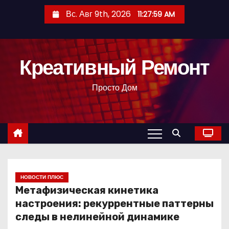
П
Вс. Авг 9th, 2026
11:28:00 AM
е
р
е
Креативный Ремонт
й
т
Просто Дом
и
к
с
о
д
е
р
НОВОСТИ ПЛЮС
Метафизическая кинетика
ж
настроения: рекуррентные паттерны
и
следы в нелинейной динамике
м