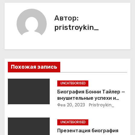
а
Автор:
ц
pristroykin_
и
я
п
Похожая запись
о
з
UNCATEGORISED
Биография Бонни Тайлер —
а
внушительные успехи и
интимные подробности
Фев 20, 2023
Pristroykin_
п
жизни великой певицы
и
UNCATEGORISED
Презентация биография