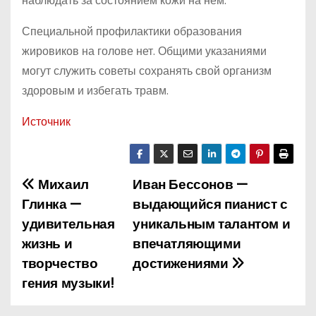
наблюдать за состоянием кожи на нем.
Специальной профилактики образования
жировиков на голове нет. Общими указаниями
могут служить советы сохранять свой организм
здоровым и избегать травм.
Источник
Михаил
Иван Бессонов —
Н
Глинка —
выдающийся пианист с
а
удивительная
уникальным талантом и
жизнь и
впечатляющими
в
творчество
достижениями
и
гения музыки!
г