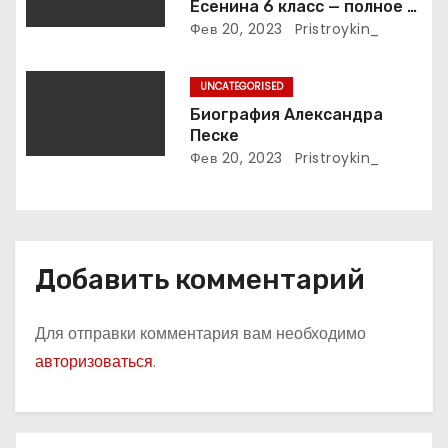
с
Есенина 6 класс — полное и
подробное описание жизни
Фев 20, 2023
Pristroykin_
я
и творчества выдающегося
русского поэта
м
UNCATEGORISED
Биография Александра
Песке
Фев 20, 2023
Pristroykin_
Добавить комментарий
Для отправки комментария вам необходимо
авторизоваться
.