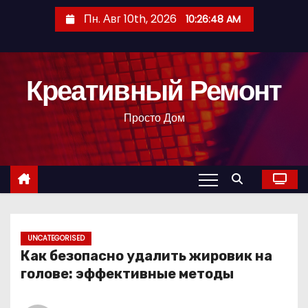
П
Пн. Авг 10th, 2026
10:26:49 AM
е
р
е
Креативный Ремонт
й
т
Просто Дом
и
к
с
о
д
е
р
UNCATEGORISED
Как безопасно удалить жировик на
ж
голове: эффективные методы
и
м