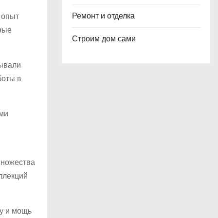
Ремонт и отделка
 опыт
рые
Строим дом сами
зывали
боты в
ими
множества
оллекций
ту и мощь