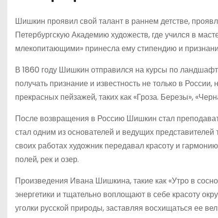
Шишкин проявил свой талант в раннем детстве, проявля
Петербургскую Академию художеств, где учился в масте
млекопитающими» принесла ему стипендию и признани
В 1860 году Шишкин отправился на курсы по ландшафт
получать признание и известность не только в России, 
прекрасных пейзажей, таких как «Гроза. Березы», «Черн
После возвращения в Россию Шишкин стал преподавать
стал одним из основателей и ведущих представителей
своих работах художник передавал красоту и гармонию
полей, рек и озер.
Произведения Ивана Шишкина, такие как «Утро в сосно
энергетики и тщательно воплощают в себе красоту окр
уголки русской природы, заставляя восхищаться ее ве