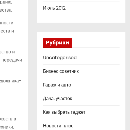
ердию,
Июль 2012
ества.
нности
еста и
Рубрики
рство и
Uncategorised
ю передачи
Бизнес советник
удожника-
Гараж и авто
Дача, участок
Как выбрать гаджет
жеств в
Новости плюс
хники.