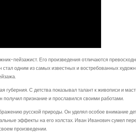
ник-пейзажист. Его произведения отличаются превосход
 стал одним из самых известных и востребованных художн
ейзажа.
кая губерния. С детства показывал талант к живописи и мас
н получил признание и прославился своими работами.
бражению русской природы. Он уделял особое внимание де
кальные эффекты на его холстах. Иван Иванович сумел пер
своем произведении.