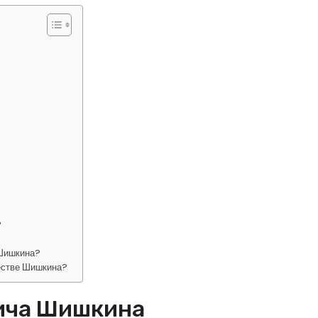
?
 Шишкина?
естве Шишкина?
ича Шишкина