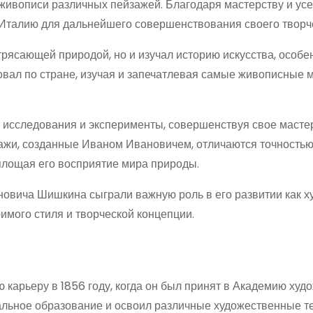
 живописи различных пейзажей. Благодаря мастерству и ус
Италию для дальнейшего совершенствования своего творч
рясающей природой, но и изучал историю искусства, особе
вал по стране, изучая и запечатлевая самые живописные м
исследования и эксперименты, совершенствуя свое масте
зажи, созданные Иваном Ивановичем, отличаются точность
площая его восприятие мира природы.
новича Шишкина сыграли важную роль в его развитии как х
мого стиля и творческой концепции.
арьеру в 1856 году, когда он был принят в Академию худо
льное образование и освоил различные художественные те