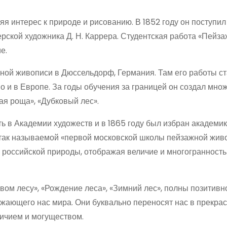
я интерес к природе и рисованию. В 1852 году он поступил
рской художника Д. Н. Каррера. Студентская работа «Пейза
е.
ной живописи в Дюссельдорф, Германия. Там его работы с
но и в Европе. За годы обучения за границей он создал мно
ая роща», «Дубковый лес».
 в Академии художеств и в 1865 году был избран академик
 так называемой «первой московской школы пейзажной живо
 российской природы, отображая величие и многогранность
вом лесу», «Рождение леса», «Зимний лес», полны позитивн
ужающего нас мира. Они буквально переносят нас в прекра
личием и могуществом.