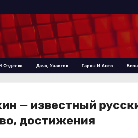
И Отделка
Дача, Участок
Гараж И Авто
Бизн
ин — известный русск
тво, достижения