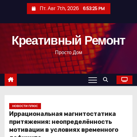
П
Пт. Авг 7th, 2026
6:53:26 PM
е
р
е
Креативный Ремонт
й
т
Просто Дом
и
к
с
о
д
е
р
НОВОСТИ ПЛЮС
Иррациональная магнитостатика
ж
притяжения: неопределённость
и
мотивации в условиях временного
м