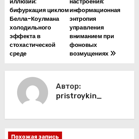
иллюзий:
настроения:
а
бифуркация циклом
информационная
Белла-Коулмана
энтропия
в
холодильного
управления
и
эффекта в
вниманием при
стохастической
фоновых
г
среде
возмущениях
а
ц
и
Автор:
pristroykin_
я
п
о
з
Похожая запись