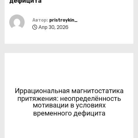
дефицита
о
м
Автор:
pristroykin_
у
Апр 30, 2026