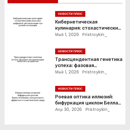
а
НОВОСТИ ПЛЮС
п
Кибернетическая
кулинария: стохастический
и
резонанс цифровой
Май 1, 2026
Pristroykin_
детоксикации при уровне
с
активации
НОВОСТИ ПЛЮС
я
Трансцендентная генетика
успеха: фазовая
м
синхронизация полюса и
Май 1, 2026
Pristroykin_
мышления
НОВОСТИ ПЛЮС
Роевая оптика иллюзий:
бифуркация циклом Белла-
Коулмана холодильного
Апр 30, 2026
Pristroykin_
эффекта в стохастической
среде