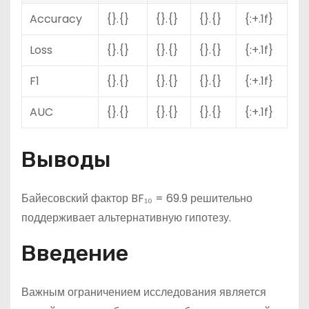
Accuracy
{}.{}
{}.{}
{}.{}
{:+.1f}
Loss
{}.{}
{}.{}
{}.{}
{:+.1f}
F1
{}.{}
{}.{}
{}.{}
{:+.1f}
AUC
{}.{}
{}.{}
{}.{}
{:+.1f}
Выводы
Байесовский фактор BF₁₀ = 69.9 решительно
поддерживает альтернативную гипотезу.
Введение
Важным ограничением исследования является