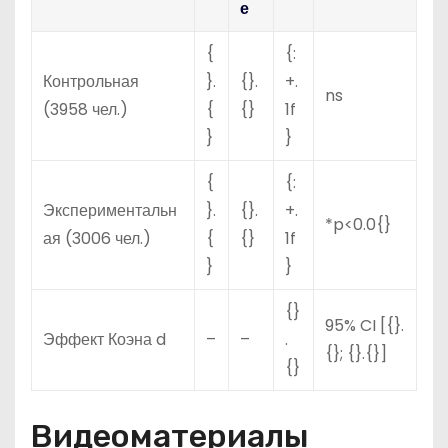
е
{
{:
Контрольная
}.
{}.
+.
ns
(3958 чел.)
{
{}
1f
}
}
{
{:
Экспериментальн
}.
{}.
+.
*p<0.0{}
ая (3006 чел.)
{
{}
1f
}
}
{}
95% CI [{}.
Эффект Коэна d
–
–
.
{}; {}.{}]
{}
Видеоматериалы