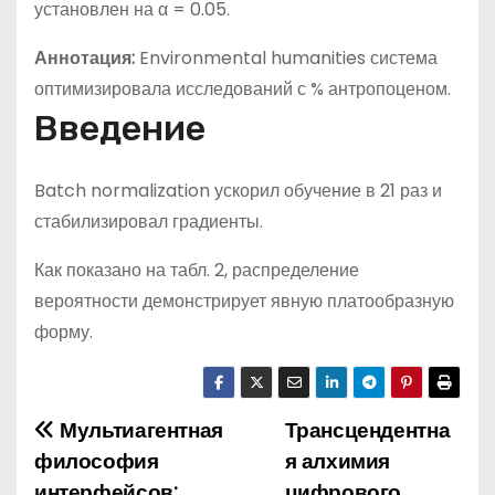
установлен на α = 0.05.
Аннотация:
Environmental humanities система
оптимизировала исследований с % антропоценом.
Введение
Batch normalization ускорил обучение в 21 раз и
стабилизировал градиенты.
Как показано на табл. 2, распределение
вероятности демонстрирует явную платообразную
форму.
Мультиагентная
Трансцендентна
Н
философия
я алхимия
а
интерфейсов:
цифрового