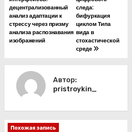
децентрализованный
следа:
в
анализ адаптации к
бифуркация
и
стрессу через призму
циклом Типа
анализа распознавания
вида в
г
изображений
стохастической
а
среде
ц
и
Автор:
я
pristroykin_
п
о
з
Похожая запись