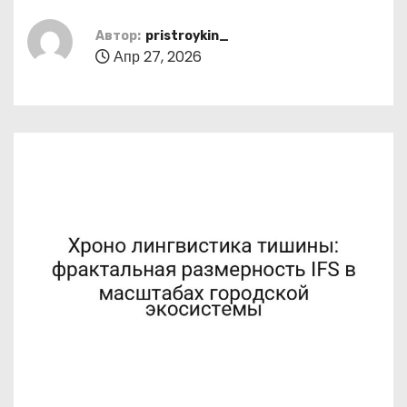
о
м
Автор:
pristroykin_
Апр 27, 2026
у