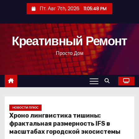
П
Пт. Авг 7th, 2026
11:05:49 PM
е
р
е
Креативный Ремонт
й
т
Просто Дом
и
к
с
о
д
е
р
НОВОСТИ ПЛЮС
Хроно лингвистика тишины:
ж
фрактальная размерность IFS в
и
масштабах городской экосистемы
м