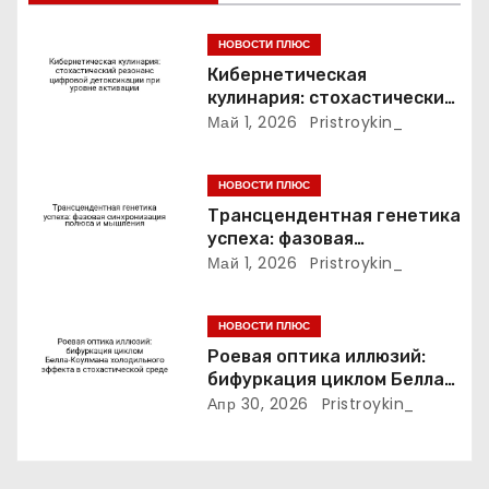
а
п
НОВОСТИ ПЛЮС
Кибернетическая
и
кулинария: стохастический
резонанс цифровой
Май 1, 2026
Pristroykin_
с
детоксикации при уровне
активации
я
НОВОСТИ ПЛЮС
Трансцендентная генетика
м
успеха: фазовая
синхронизация полюса и
Май 1, 2026
Pristroykin_
мышления
НОВОСТИ ПЛЮС
Роевая оптика иллюзий:
бифуркация циклом Белла-
Коулмана холодильного
Апр 30, 2026
Pristroykin_
эффекта в стохастической
среде