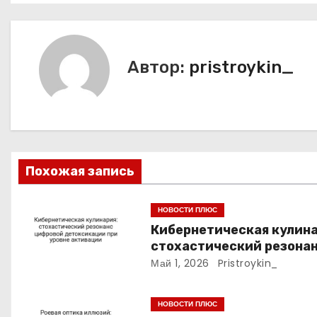
в
и
г
Автор:
pristroykin_
а
ц
и
Похожая запись
я
п
НОВОСТИ ПЛЮС
Кибернетическая кулина
о
стохастический резона
цифровой детоксикации
Май 1, 2026
Pristroykin_
з
уровне активации
а
НОВОСТИ ПЛЮС