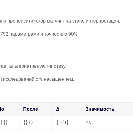
и пропенсити-скор матчинг на этапе интерпретации.
9792 параметрами и точностью 90%.
ает альтернативную гипотезу.
л исследований с % насыщением.
До
После
Δ
Значимость
}.{}
{}.{}
{:+.1f}
ns