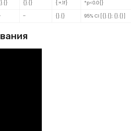
}.{}
{}.{}
{:+.1f}
*p<0.0{}
–
–
{}.{}
95% CI [{}.{}; {}.{}]
ования