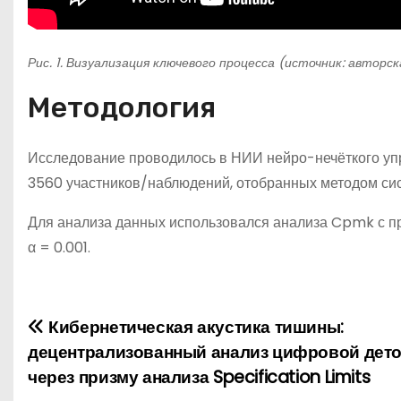
Рис. 1. Визуализация ключевого процесса (источник: авторс
Методология
Исследование проводилось в НИИ нейро-нечёткого уп
3560 участников/наблюдений, отобранных методом сис
Для анализа данных использовался анализа Cpmk с пр
α = 0.001.
Кибернетическая акустика тишины:
Н
децентрализованный анализ цифровой дет
а
через призму анализа Specification Limits