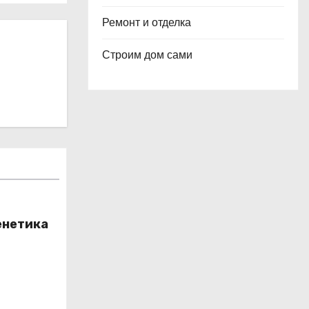
Ремонт и отделка
Строим дом сами
енетика
юса и