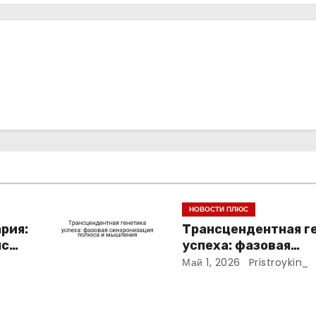
НОВОСТИ ПЛЮС
рия:
Трансцендентная г
нс
успеха: фазовая
 при
синхронизация пол
Май 1, 2026
Pristroykin_
мышления