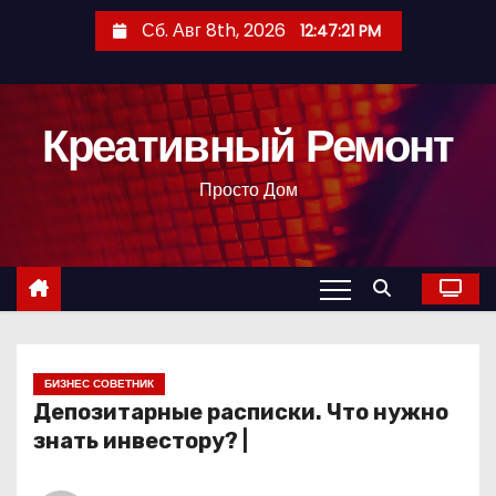
П
Сб. Авг 8th, 2026
12:47:21 PM
е
р
е
Креативный Ремонт
й
т
Просто Дом
и
к
с
о
д
е
р
БИЗНЕС СОВЕТНИК
Депозитарные расписки. Что нужно
ж
знать инвестору? |
и
м