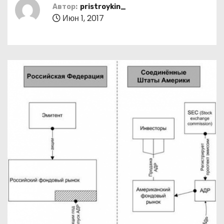
о
Автор:
pristroykin_
Июн 1, 2017
м
у