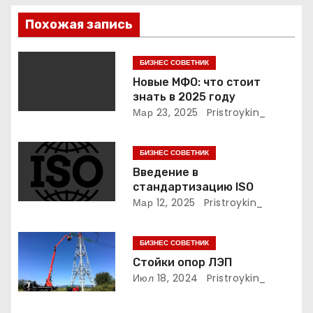
я
Похожая запись
п
БИЗНЕС СОВЕТНИК
о
Новые МФО: что стоит
знать в 2025 году
з
Мар 23, 2025
Pristroykin_
а
БИЗНЕС СОВЕТНИК
п
Введение в
стандартизацию ISO
и
Мар 12, 2025
Pristroykin_
с
БИЗНЕС СОВЕТНИК
я
Стойки опор ЛЭП
м
Июл 18, 2024
Pristroykin_