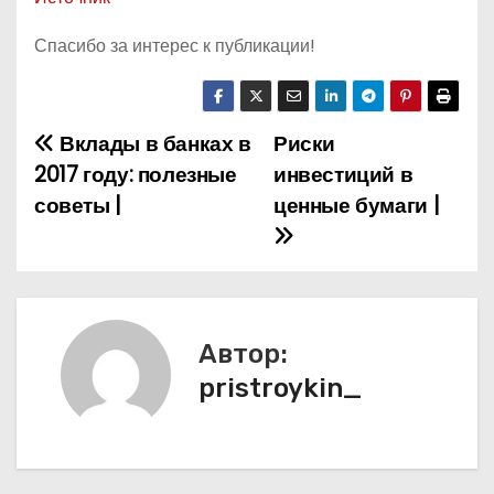
Спасибо за интерес к публикации!
Вклады в банках в
Риски
Н
2017 году: полезные
инвестиций в
а
советы |
ценные бумаги |
в
и
г
Автор:
а
pristroykin_
ц
и