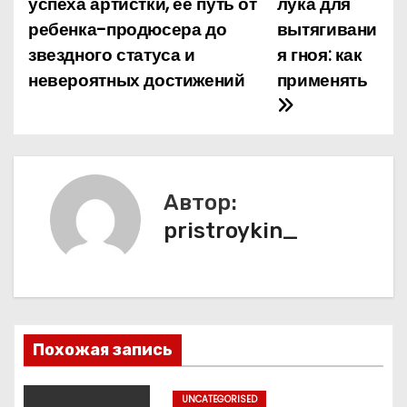
успеха артистки, ее путь от
лука для
ребенка-продюсера до
вытягивани
в
звездного статуса и
я гноя: как
и
невероятных достижений
применять
г
а
ц
Автор:
и
pristroykin_
я
п
о
Похожая запись
з
UNCATEGORISED