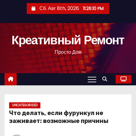
П
Сб. Авг 8th, 2026
11:26:11 PM
е
р
е
Креативный Ремонт
й
т
Просто Дом
и
к
с
о
д
е
р
UNCATEGORISED
Что делать, если фурункул не
ж
заживает: возможные причины
и
м