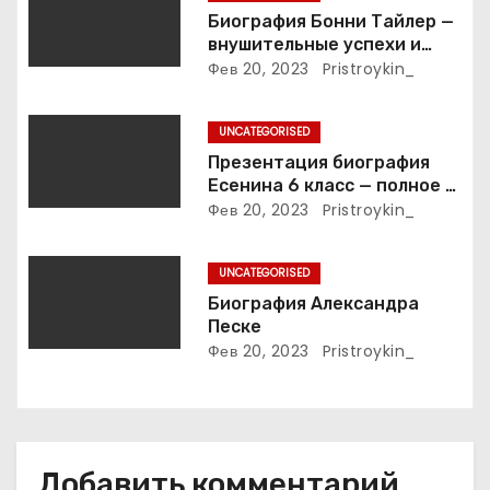
а
Биография Бонни Тайлер —
внушительные успехи и
п
интимные подробности
Фев 20, 2023
Pristroykin_
жизни великой певицы
и
UNCATEGORISED
с
Презентация биография
Есенина 6 класс — полное и
я
подробное описание жизни
Фев 20, 2023
Pristroykin_
и творчества выдающегося
м
русского поэта
UNCATEGORISED
Биография Александра
Песке
Фев 20, 2023
Pristroykin_
Добавить комментарий