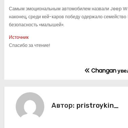
Самым эмоциональным автомобилем назвали Jeep Wrang
наконец, среди кей-каров победу одержало семейство
безопасность «малышей».
Источник
Спасибо за чтение!
Changan увел
Н
а
в
Автор:
pristroykin_
и
г