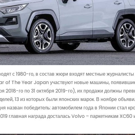
водят с 1980-го, в состав жюри входят местные журналисты
В Car of The Year Japan участвуют новые машины, появивши
ря 2018-го по 31 октября 2019-го), их продажи должны пре
делей, 13 из которых были японских марок. В ноябре объяви
дня назван победитель: автомобилем года в Японии стал кр
2019 главная награда досталась Volvo – паркетникам XC60