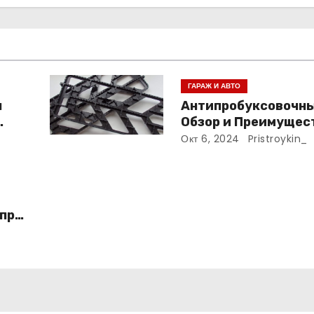
ГАРАЖ И АВТО
я
Антипробуксовочны
Обзор и Преимущес
ь
Окт 6, 2024
Pristroykin_
я
при