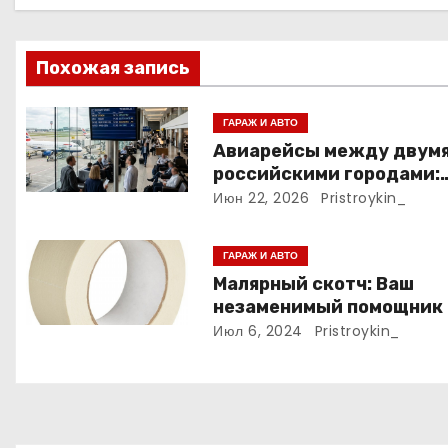
а
ц
Похожая запись
и
ГАРАЖ И АВТО
я
Авиарейсы между двум
российскими городами:
п
расписание, доступност
Июн 22, 2026
Pristroykin_
о
мест и тарифные услови
ГАРАЖ И АВТО
з
Малярный скотч: Ваш
а
незаменимый помощник 
ремонтных работах
Июл 6, 2024
Pristroykin_
п
и
с