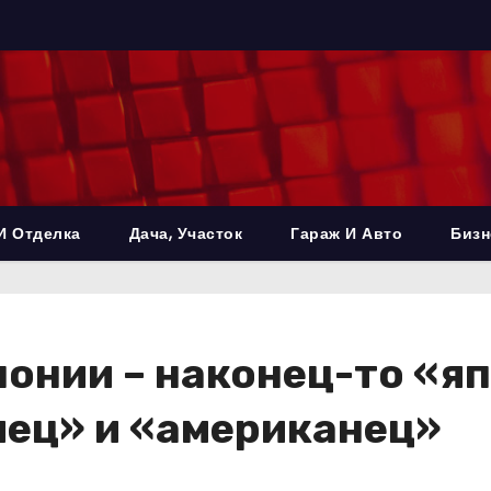
И Отделка
Дача, Участок
Гараж И Авто
Бизн
понии – наконец-то «я
мец» и «американец»