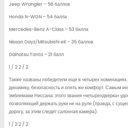
Jeep Wrangler – 56 баллов
Honda N-WGN – 54 балла
Mercedes-Benz A-Class – 53 балла
Nissan Dayz/Mitsubishi eK – 35 баллов
Daihatsu Tanto – 21 балл
1
/ 2
2
/ 2
Также названы победители еще в четырех номинациях
динамику, безопасность и опять же комфорт. Самым инно
эмблемами Ниссана: этого звания «четырехдверка» удос
позволяющий держать руки не на руле (правда, с суще
дорогу, за этим следит салонная камера).
1
/ 2
2
/ 2