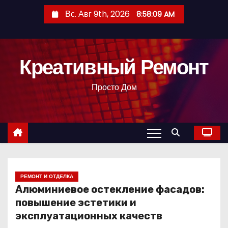
П
Вс. Авг 9th, 2026
8:58:10 AM
е
р
е
Креативный Ремонт
й
т
Просто Дом
и
к
с
о
д
е
р
РЕМОНТ И ОТДЕЛКА
Алюминиевое остекление фасадов:
ж
повышение эстетики и
и
эксплуатационных качеств
м