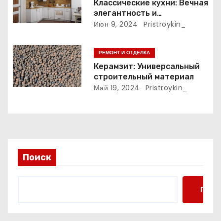
Классические кухни: Вечная
с
элегантность и
практичность
Июн 9, 2024
Pristroykin_
я
м
РЕМОНТ И ОТДЕЛКА
Керамзит: Универсальный
строительный материал
Май 19, 2024
Pristroykin_
Поиск
Поис