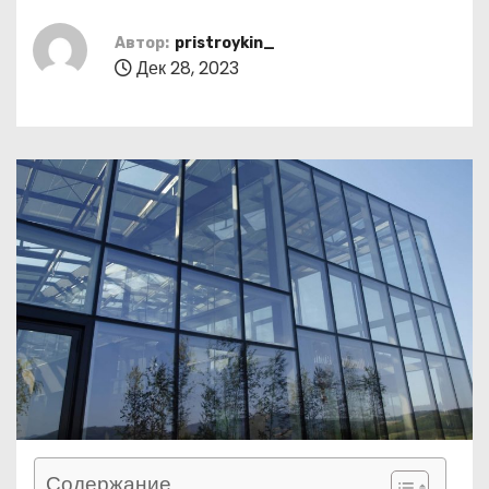
о
м
Автор:
pristroykin_
Дек 28, 2023
у
Содержание