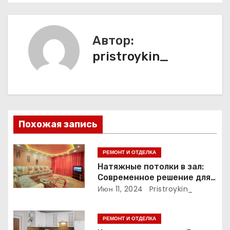
г
а
Автор:
ц
pristroykin_
и
я
п
Похожая запись
о
з
РЕМОНТ И ОТДЕЛКА
Натяжные потолки в зал:
а
Современное решение для
стильного интерьера
Июн 11, 2024
Pristroykin_
п
и
РЕМОНТ И ОТДЕЛКА