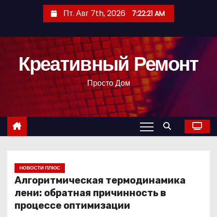
П
Пт. Авг 7th, 2026
7:22:22 AM
е
р
е
Креативный Ремонт
й
т
Просто Дом
и
к
с
о
д
е
р
НОВОСТИ ПЛЮС
Алгоритмическая термодинамика
ж
лени: обратная причинность в
и
процессе оптимизации
м