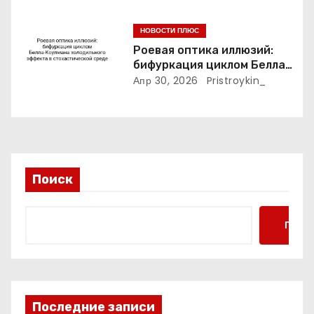
мышления
м
НОВОСТИ ПЛЮС
Роевая оптика иллюзий:
бифуркация циклом Белла-
Коулмана холодильного
Апр 30, 2026
Pristroykin_
эффекта в стохастической
среде
Поиск
Поис
Последние записи