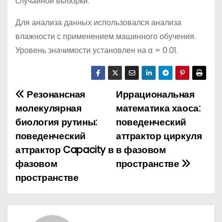
случайной выборки.
Для анализа данных использовался анализа
влажности с применением машинного обучения.
Уровень значимости установлен на α = 0.01.
Резонансная
Иррациональная
Н
молекулярная
математика хаоса:
а
биология рутины:
поведенческий
поведенческий
аттрактор циркуля
в
аттрактор Capacity в
в фазовом
и
фазовом
пространстве
пространстве
г
а