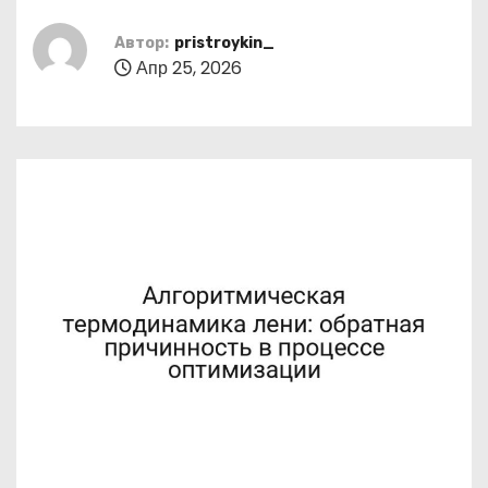
о
м
Автор:
pristroykin_
Апр 25, 2026
у