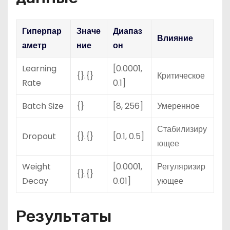
Гиперпар
Значе
Диапаз
Влияние
аметр
ние
он
Learning
[0.0001,
{}.{}
Критическое
Rate
0.1]
Batch Size
{}
[8, 256]
Умеренное
Стабилизиру
Dropout
{}.{}
[0.1, 0.5]
ющее
Weight
[0.0001,
Регуляризир
{}.{}
Decay
0.01]
ующее
Результаты