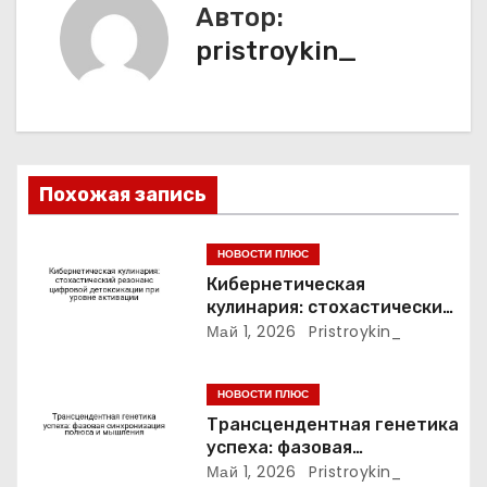
ц
Автор:
и
pristroykin_
я
п
о
Похожая запись
з
НОВОСТИ ПЛЮС
а
Кибернетическая
кулинария: стохастический
п
резонанс цифровой
Май 1, 2026
Pristroykin_
детоксикации при уровне
и
активации
НОВОСТИ ПЛЮС
с
Трансцендентная генетика
успеха: фазовая
я
синхронизация полюса и
Май 1, 2026
Pristroykin_