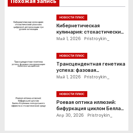
з
Похожая запись
а
НОВОСТИ ПЛЮС
п
Кибернетическая
кулинария: стохастический
и
резонанс цифровой
Май 1, 2026
Pristroykin_
детоксикации при уровне
с
активации
НОВОСТИ ПЛЮС
я
Трансцендентная генетика
успеха: фазовая
м
синхронизация полюса и
Май 1, 2026
Pristroykin_
мышления
НОВОСТИ ПЛЮС
Роевая оптика иллюзий:
бифуркация циклом Белла-
Коулмана холодильного
Апр 30, 2026
Pristroykin_
эффекта в стохастической
среде