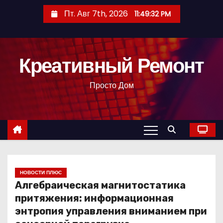
П
Пт. Авг 7th, 2026
11:49:33 PM
е
р
е
Креативный Ремонт
й
т
Просто Дом
и
к
с
о
д
е
р
НОВОСТИ ПЛЮС
Алгебраическая магнитостатика
ж
притяжения: информационная
и
энтропия управления вниманием при
м