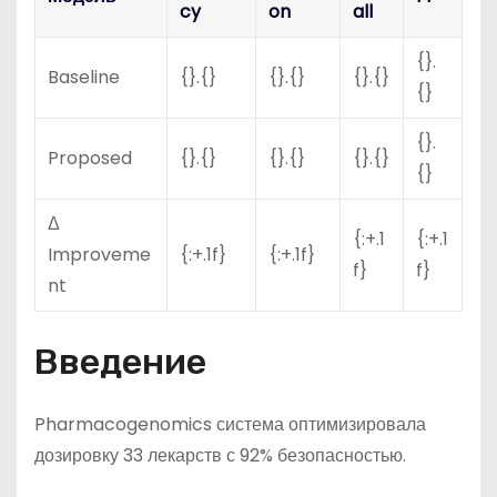
cy
on
all
{}.
Baseline
{}.{}
{}.{}
{}.{}
{}
{}.
Proposed
{}.{}
{}.{}
{}.{}
{}
Δ
{:+.1
{:+.1
Improveme
{:+.1f}
{:+.1f}
f}
f}
nt
Введение
Pharmacogenomics система оптимизировала
дозировку 33 лекарств с 92% безопасностью.