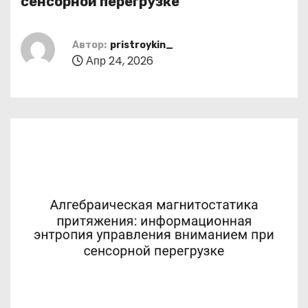
сенсорной перегрузке
о
м
Автор:
pristroykin_
у
Апр 24, 2026