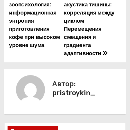
зоопсихология:
акустика тишины:
а
информационная
корреляция между
энтропия
циклом
в
приготовления
Перемещения
и
кофе при высоком
смещения и
уровне шума
градиента
г
адаптивности
а
ц
и
Автор:
pristroykin_
я
п
о