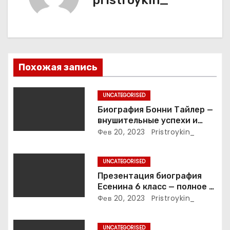
и
я
п
Похожая запись
о
з
UNCATEGORISED
Биография Бонни Тайлер —
а
внушительные успехи и
интимные подробности
Фев 20, 2023
Pristroykin_
п
жизни великой певицы
и
UNCATEGORISED
Презентация биография
с
Есенина 6 класс — полное и
подробное описание жизни
Фев 20, 2023
Pristroykin_
я
и творчества выдающегося
русского поэта
м
UNCATEGORISED