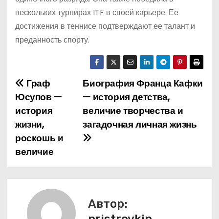
нескольких турнирах ITF в своей карьере. Ее
достижения в теннисе подтверждают ее талант и
преданность спорту.
Граф
Биография Франца Кафки
Н
Юсупов —
— история детства,
а
история
величие творчества и
жизни,
загадочная личная жизнь
в
роскошь и
и
величие
г
а
Автор:
ц
pristroykin_