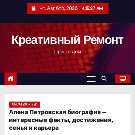
П
Чт. Авг 6th, 2026
4:15:28 AM
е
р
е
Креативный Ремонт
й
т
Просто Дом
и
к
с
о
д
е
р
UNCATEGORISED
Алена Петровская биография —
ж
интересные факты, достижения,
и
семья и карьера
м