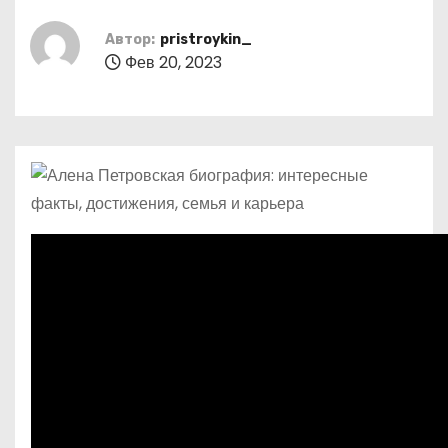
о
м
Автор:
pristroykin_
Фев 20, 2023
у