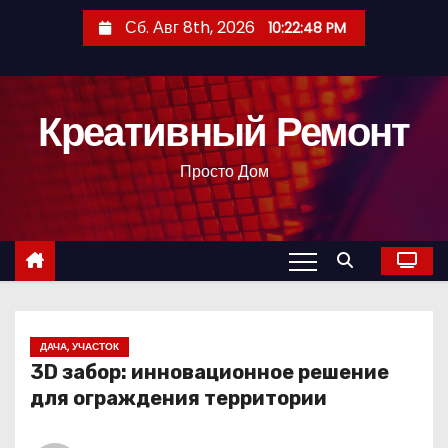
П
Сб. Авг 8th, 2026
10:22:49 PM
е
р
е
Креативный Ремонт
й
т
Просто Дом
и
к
с
о
д
е
р
ДАЧА, УЧАСТОК
3D забор: инновационное решение
ж
для ограждения территории
и
м