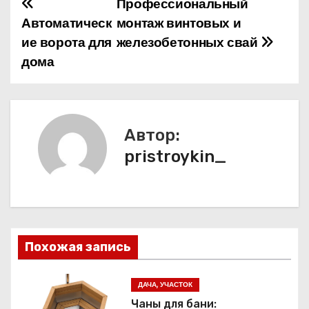
Профессиональный
Н
Автоматическ
монтаж винтовых и
а
ие ворота для
железобетонных свай
дома
в
и
г
Автор:
а
pristroykin_
ц
и
я
Похожая запись
п
ДАЧА, УЧАСТОК
о
Чаны для бани: