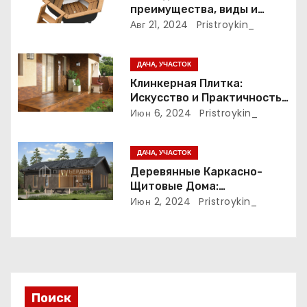
преимущества, виды и
з
особенности
Авг 21, 2024
Pristroykin_
использования
а
ДАЧА, УЧАСТОК
п
Клинкерная Плитка:
Искусство и Практичность
и
в Одном Материале
Июн 6, 2024
Pristroykin_
с
ДАЧА, УЧАСТОК
я
Деревянные Каркасно-
м
Щитовые Дома:
Экологичность и
Июн 2, 2024
Pristroykin_
Практичность
Поиск