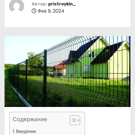
о
Автор:
pristroykin_
Фев 9, 2024
м
у
Содержание
Введение