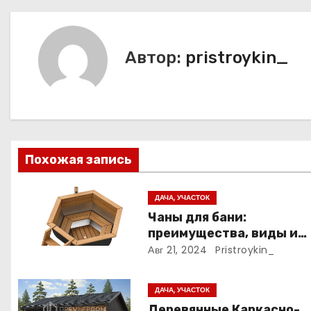
в
и
Автор:
pristroykin_
г
а
ц
и
Похожая запись
я
ДАЧА, УЧАСТОК
п
Чаны для бани:
преимущества, виды и
о
особенности использов
Авг 21, 2024
Pristroykin_
з
ДАЧА, УЧАСТОК
а
Деревянные Каркасно-