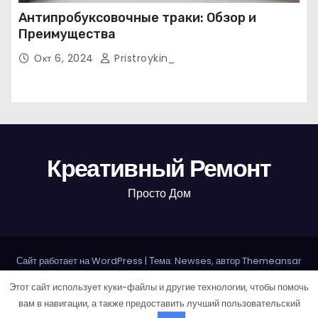
Антипробуксовочные траки: Обзор и
Преимущества
Окт 6, 2024
Pristroykin_
Креативный Ремонт
Просто Дом
Сайт работает на WordPress
|
Тема: Newses, автор
Themeansar
Этот сайт использует куки-файлы и другие технологии, чтобы помочь
Home
Sample Page
Авторам и правообладателям
вам в навигации, а также предоставить лучший пользовательский
Карта сайта
Политика конфиденциальности