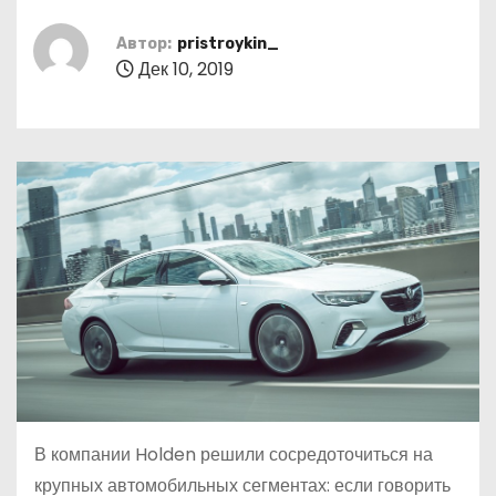
о
м
Автор:
pristroykin_
Дек 10, 2019
у
В компании Holden решили сосредоточиться на
крупных автомобильных сегментах: если говорить