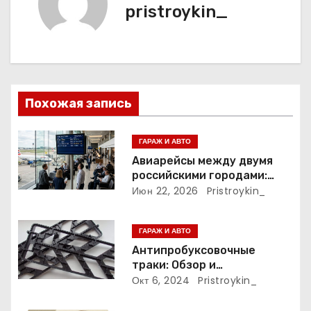
pristroykin_
и
я
п
Похожая запись
о
з
ГАРАЖ И АВТО
Авиарейсы между двумя
а
российскими городами:
расписание, доступность
Июн 22, 2026
Pristroykin_
п
мест и тарифные условия
и
ГАРАЖ И АВТО
Антипробуксовочные
с
траки: Обзор и
Преимущества
Окт 6, 2024
Pristroykin_
я