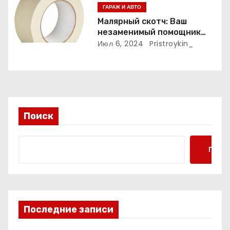
м
ГАРАЖ И АВТО
Малярный скотч: Ваш
незаменимый помощник
при ремонтных работах
Июл 6, 2024
Pristroykin_
Поиск
Поис
Последние записи