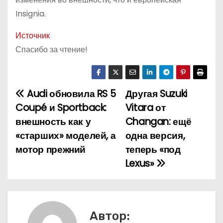
Insignia.
Источник
Спасибо за чтение!
Audi обновила RS 5
Другая Suzuki
Н
Coupé и Sportback:
Vitara от
а
внешность как у
Changan: ещё
«старших» моделей, а
одна версия,
в
мотор прежний
теперь «под
и
Lexus»
г
а
Автор:
ц