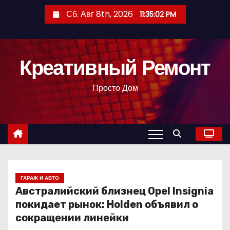
П
Сб. Авг 8th, 2026
11:35:03 PM
е
р
е
Креативный Ремонт
й
т
Просто Дом
и
к
с
о
д
е
р
ГАРАЖ И АВТО
Австралийский близнец Opel Insignia
ж
покидает рынок: Holden объявил о
и
сокращении линейки
м